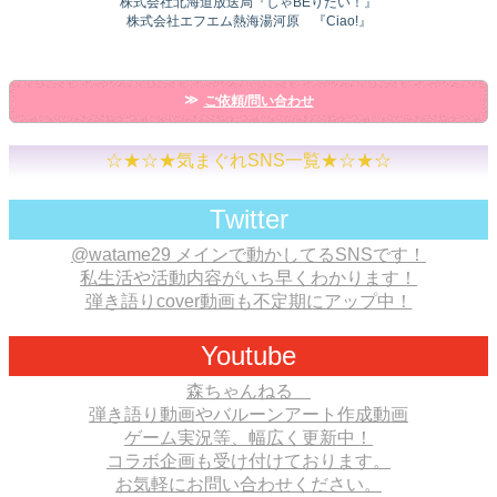
株式会社北海道放送局『しゃBEりたい！』
株式会社エフエム熱海湯河原 『Ciao!』
ご依頼/問い合わせ
☆★☆★気まぐれSNS一覧★☆★☆
Twitter
@watame29 メインで動かしてるSNSです！
私生活や活動内容がいち早くわかります！
弾き語りcover動画も不定期にアップ中！
Youtube
森ちゃんねる
弾き語り動画やバルーンアート作成動画
ゲーム実況等、幅広く更新中！
コラボ企画も受け付けております。
お気軽にお問い合わせください。