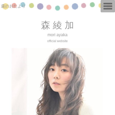
T
森のおたより
o
g
g
l
森 綾 加
e
n
a
mori ayaka
v
i
official website
g
a
t
i
o
n