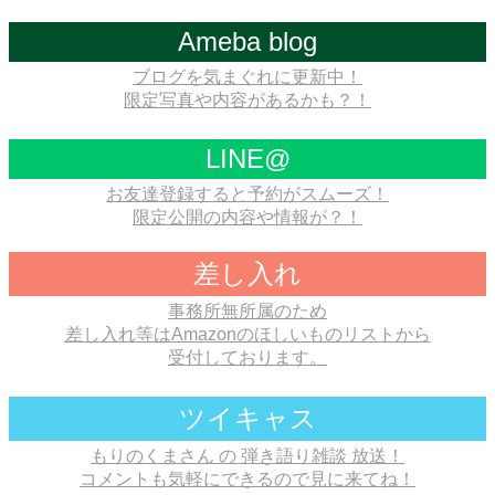
Ameba blog
ブログを気まぐれに更新中！
限定写真や内容があるかも？！
LINE@
お友達登録すると予約がスムーズ！
限定公開の内容や情報が？！
差し入れ
事務所無所属のため
差し入れ等はAmazonのほしいものリストから
受付しております。
ツイキャス
もりのくまさん の 弾き語り雑談 放送！
コメントも気軽にできるので見に来てね！