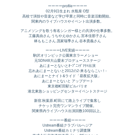
ーーーーprofileーーーー
02月9日生まれ 水瓶座 O型
高校で演技や音楽など学び卒業と同時に音楽活動開始。
関東内のライブハウスやイベント出演多数。
アニメソングを歌う有名シンガー様との共演や仕事多数。
工藤真由さん.うちやえゆかさん.宮本佳那子さん
林ももこさん.茂家瑞季さん.谷本貴義さん
ーーーーLIVE実績ーーーー
駒沢オリンピック公園東京ラーメショー
元SDN48大山愛未プロデュースステージ
あにまーとないとｵｰﾌﾟﾆﾝｸﾞｱｸﾄ出演
忘れあにまーとないと2012の2-来るならこい！-
あにまーとナイト&ライド「昼夜拡大版」
あにまーとないと アップデート
東京都町田駅ビルパリオ
港北東急ショッピングセンターイベントステージ
新宿.秋葉原.町田にて路上ライブで集客し
チケット完売ワンマンライブ開催。
関東県内ライブハウス出演回数100回以上。
ーーーー番組ーーーー
Ustream番組クラブパルへジア
Ustream番組カミナリ調査隊