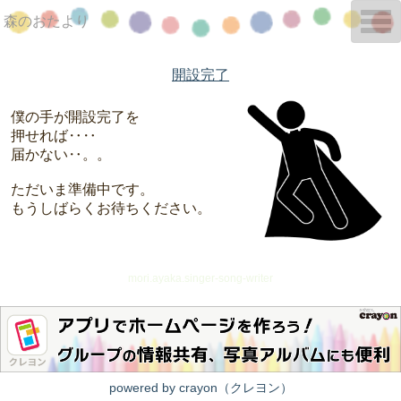
T
森のおたより
o
g
g
l
開設完了
e
n
a
僕の手が開設完了を
v
押せれば‥‥
i
g
届かない‥。。
a
t
ただいま準備中です。
i
o
もうしばらくお待ちください。
n
mori.ayaka.singer-song-writer
powered by crayon（クレヨン）