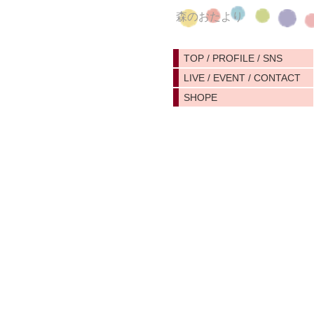
森のおたより
TOP / PROFILE / SNS
LIVE / EVENT / CONTACT
SHOPE